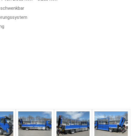
h schwenkbar
herungssystem
ung