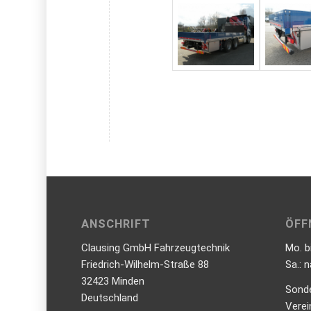
ANSCHRIFT
ÖFF
Clausing GmbH Fahrzeugtechnik
Mo. b
Friedrich-Wilhelm-Straße 88
Sa.: 
32423 Minden
Sond
Deutschland
Verei