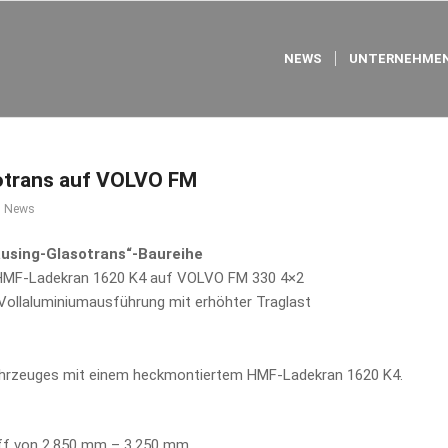
NEWS
UNTERNEHMEN
otrans auf VOLVO FM
,
News
ausing-Glasotrans“-Baureihe
 HMF-Ladekran 1620 K4 auf VOLVO FM 330 4×2
 Vollaluminiumausführung mit erhöhter Traglast
fahrzeuges mit einem heckmontiertem HMF-Ladekran 1620 K4.
eff von 2.850 mm – 3.250 mm