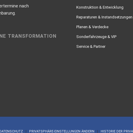
ertermine nach
Konstruktion & Entwicklung
nbarung.
Reparaturen & Instandsetzungen
Planen & Verdecke
NE TRANSFORMATION
Sonderfahrzeuge & VIP
Service & Partner
DATENSCHUTZ
PRIVATSPHÄRE-EINSTELLUNGEN ÄNDERN
HISTORIE DER PRIV