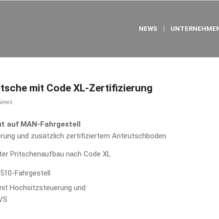
NEWS
UNTERNEHMEN
tsche mit Code XL-Zertifizierung
News
t auf MAN-Fahrgestell
rung und zusätzlich zertifiziertem Antirutschboden
rter Pritschenaufbau nach Code XL
10-Fahrgestell
 mit Hochsitzsteuerung und
EVS