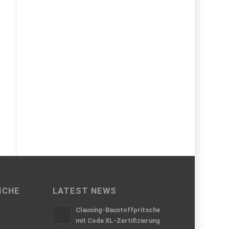
ICHE
LATEST NEWS
Clausing-Baustoffpritsche
mit Code XL-Zertifizierung