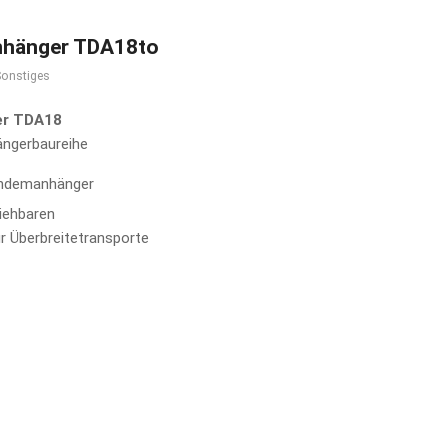
nhänger TDA18to
Sonstiges
er TDA18
ängerbaureihe
Tandemanhänger
iehbaren
r Überbreitetransporte