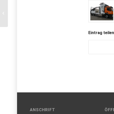
CLAUSING-
Pritschenaufbau mit
CodeXL-Zertifizierung
Eintrag teile
ANSCHRIFT
ÖFF