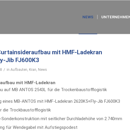
NEWS
UNTERNEHMEN
Curtainsideraufbau mit HMF-Ladekran
y-Jib FJ600K3
/
18
in
Aufbauten
,
Kran
,
News
naufbau mit HMF-Ladekran
u auf MB ANTOS 2543L für die Trockenbaustofflogistik
ng eines MB-ANTOS mit HMF-Ladekran 2620K5+Fly-Jib FJ600K3
r die Trockbaustofflogistik
Sonderkonstruktion mit seitlicher Durchladehöhe von 2.740mm
ung für Wendegabel mit Aufstiegspodest