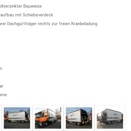
ollverzinkter Bauweise
raufbau mit Schiebeverdeck
rer Dachgurtträger rechts zur freien Kranbeladung
on
ge
ahme