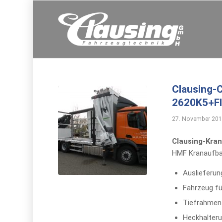
Clausing-
2620K5+Fl
27. November 20
Clausing-Kra
HMF Kranaufba
Auslieferu
Fahrzeug fü
Tiefrahmen-
Heckhalter