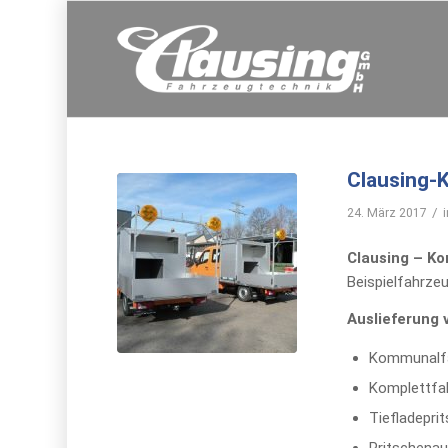
Clausing-
/
24. März 2017
Clausing – K
Beispielfahrze
Auslieferung
Kommunalfa
Komplettfah
Tiefladepri