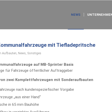
NEWS
UNTERNEHMEN
Kommunalfahrzeuge mit Tiefladepritsche
in
Aufbauten
,
News
,
Sonstiges
ommunalfahrzeuge auf MB-Sprinter Basis
uge für Fahrzeuge öffentlicher Auftraggeber
 von zwei Komplettfahrzeugen mit Sonderaufbauten
hrzeuge nach kundenspeziefischer Vorgabe
rzeuge „aus einer Hand“
tsche in 65 mm Bauhöhe