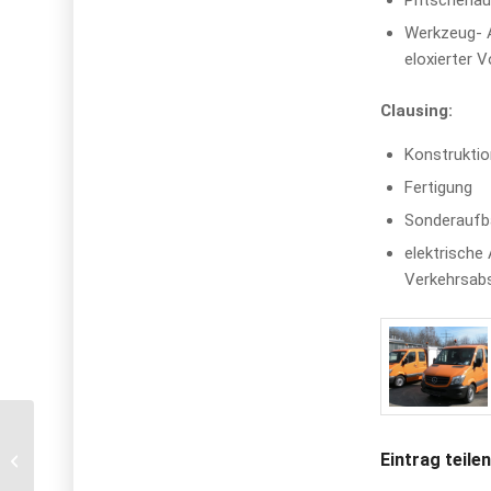
Pritschenau
Werkzeug- A
eloxierter 
Clausing:
Konstrukti
Fertigung
Sonderaufb
elektrische
Verkehrsab
Clausing –
Kranaufbauten als
Eintrag teile
Sonderkonstruktion in