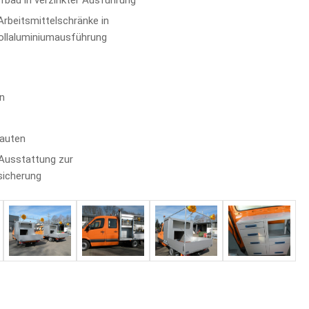
fbau in verzinkter Ausführung
rbeitsmittelschränke in
Vollaluminiumausführung
on
auten
 Ausstattung zur
sicherung
n